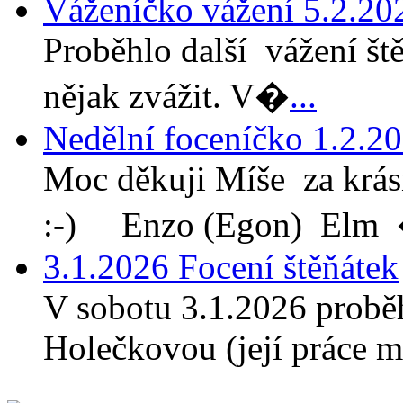
Váženíčko vážení 5.2.20
Proběhlo další vážení ště
nějak zvážit. V�
...
Nedělní foceníčko 1.2.2
Moc děkuji Míše za krá
:-) Enzo (Egon) Elm
3.1.2026 Focení štěňátek
V sobotu 3.1.2026 probě
Holečkovou (její práce m