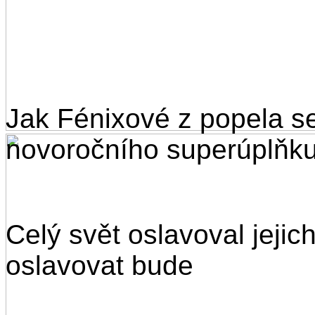
Jak Fénixové z popela se
novoročního superúplňk
Celý svět oslavoval jejic
oslavovat bude