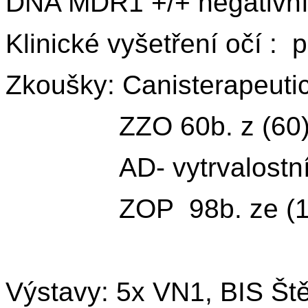
DNA MDR1 +/+ negativn
Klinické vyšetření očí :
Zkoušky: Canisterapeuti
ZZO 60b. z (60
AD- vytrvalostní 
ZOP 98b. ze (10
Výstavy: 5x VN1, BIS Š